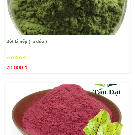
Bột lá nếp ( lá dứa )
70.000 đ