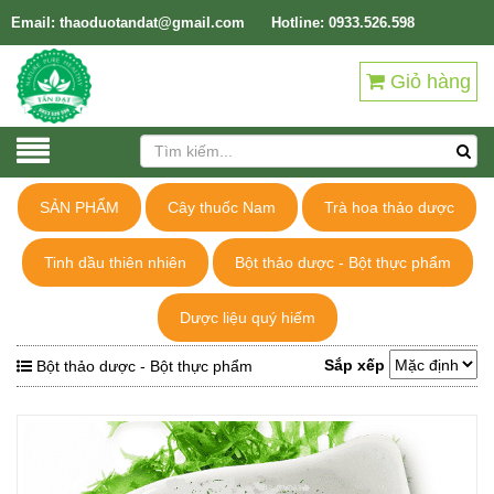
Email: thaoduotandat@gmail.com
Hotline: 0933.526.598
Giỏ hàng
SẢN PHẨM
Cây thuốc Nam
Trà hoa thảo dược
Tinh dầu thiên nhiên
Bột thảo dược - Bột thực phẩm
Dược liệu quý hiếm
Sắp xếp
Bột thảo dược - Bột thực phẩm