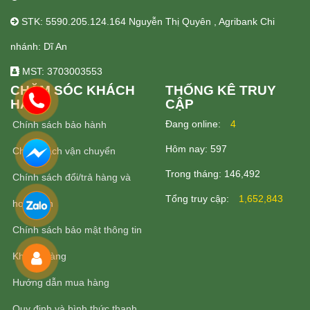
STK: 5590.205.124.164 Nguyễn Thị Quyên , Agribank Chi
nhánh: Dĩ An
MST: 3703003553
CHĂM SÓC KHÁCH
THỐNG KÊ TRUY
HÀNG
CẬP
Ðang online:
4
Chính sách bảo hành
Hôm nay:
597
Chính sách vận chuyển
Trong tháng:
146,492
Chính sách đổi/trả hàng và
Tổng truy cập:
1,652,843
hoàn tiền
Chính sách bảo mật thông tin
Khách Hàng
Hướng dẫn mua hàng
Quy định và hình thức thanh