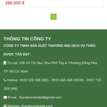
180.000 đ
1
THÔNG TIN CÔNG TY
CÔNG TY TNHH SẢN XUẤT THƯƠNG MẠI DỊCH VỤ THẢO
DƯỢC TẤN ĐẠT
Trụ sở: 236 Võ Thị Sáu, Khu Phố Tây A, Phường Đông Hòa,
TP. Hồ Chí Minh
Hotline: 0933 526 598 (BD) - 0815 665 668 (HCM) - 0937 710
358 (HN)
Email: thaoduoctandat@gmail.com
Website: thaoduoctandat.com