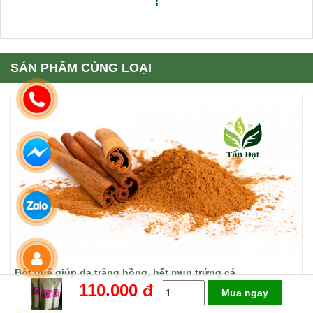
!
SẢN PHẨM CÙNG LOẠI
Bột quế giúp da trắng hồng, hết mụn trứng cá
110.000 đ
Mua ngay