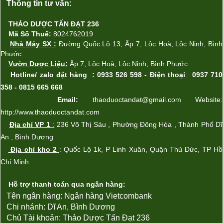
Thông tin tư vấn:
THẢO DƯỢC TẤN ĐẠT 236
Mã Số Thuế:
8024762019
Nhà Máy SX
:
Đường Quốc Lộ 13, Ấp 7, Lộc Ho
à,
Lộc Ninh, Bình
Phước
Vườn Dược Liệu:
Ấp
7, L
ộc Ho
à
,
L
ộc Ninh, Bình Phước
Hotline/ zalo
đặt hàng
: 0933 526 598 -
Điện thoại
:
0937 710
358 - 0815 665 668
Email:
thaoduoctandat@gmail.com Website:
http://www.thaoduoctandat.com
Địa chỉ VP 1
:
236 Võ Thị Sáu , Phường Đông Hòa , Thành Phố Dĩ
An , Bình Dương
Địa chỉ kho 2
: Qu
ốc Lộ 1k
, P Linh Xu
ân,
Quận Th
ủ Đức
, TP Hồ
Chí Minh
Hỗ trợ thanh toán qua ngân hàng:
Tên ngân hàng: Ngân hàng Vietcombank
Chi nhánh: Dĩ An, Bình Dương
Chủ Tài khoản:
Thảo Dược Tấn Đạt 236