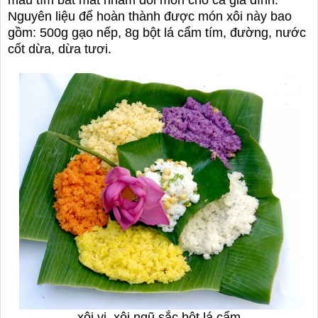
màu tím bắt mắt nhằm đổi món cho cả gia đình.
Nguyên liệu để hoàn thành được món xôi này bao
gồm: 500g gạo nếp, 8g bột lá cẩm tím, đường, nước
cốt dừa, dừa tươi.
xôi vị, xôi ngũ sắc bột lá cẩm