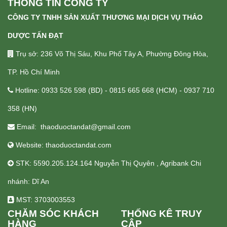
THÔNG TIN CÔNG TY
CÔNG TY TNHH SẢN XUẤT THƯƠNG MẠI DỊCH VỤ THẢO
DƯỢC TẤN ĐẠT
Trụ sở: 236 Võ Thị Sáu, Khu Phố Tây A, Phường Đông Hòa,
TP. Hồ Chí Minh
Hotline: 0933 526 598 (BD) - 0815 665 668 (HCM) - 0937 710
358 (HN)
Email: thaoduoctandat@gmail.com
Website: thaoduoctandat.com
STK: 5590.205.124.164 Nguyễn Thị Quyên , Agribank Chi
nhánh: Dĩ An
MST: 3703003553
CHĂM SÓC KHÁCH
THỐNG KÊ TRUY
HÀNG
CẬP