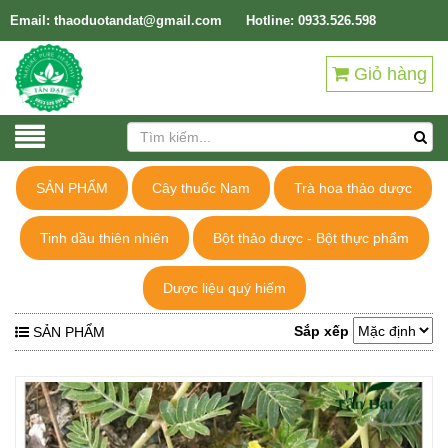
Email: thaoduotandat@gmail.com
Hotline: 0933.526.598
Giỏ hàng
SẢN PHẨM
Cây thuốc Nam
Trà hoa thảo dược
Tinh dầu thiên nhiên
Bột thảo dược - Bột thực phẩm
Dược liệu quý hiếm
Sắp xếp
SẢN PHẨM