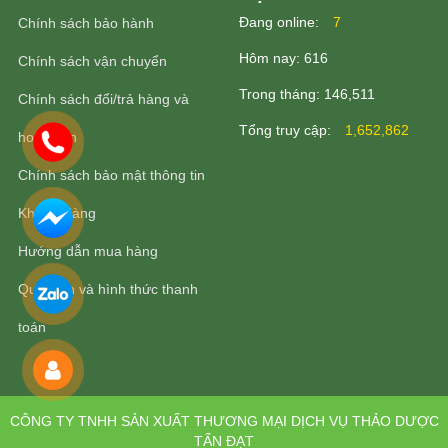
Ðang online:
7
Chính sách bảo hành
Hôm nay:
616
Chính sách vận chuyển
Trong tháng:
146,511
Chính sách đổi/trả hàng và
Tổng truy cập:
1,652,862
hoàn tiền
Chính sách bảo mật thông tin
Khách Hàng
Hướng dẫn mua hàng
Quy định và hình thức thanh
toán
CÔNG TY TNHH SẢN XUẤT THƯƠNG MẠI DỊCH VỤ THẢO DƯỢC
TẤN ĐẠT