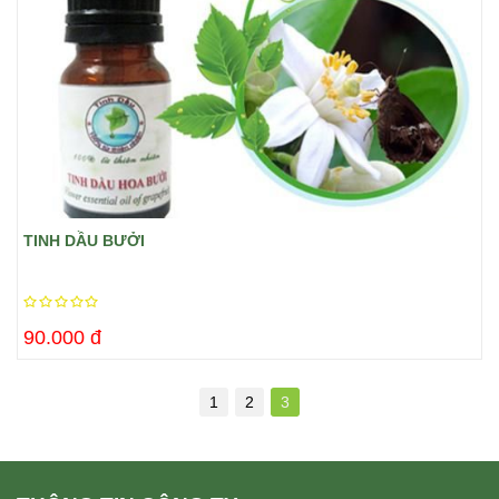
TINH DẦU BƯỞI
90.000 đ
1
2
3