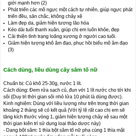
giới mạnh hơn (2)
Phát triển các mô ngực một cách tự nhiên, giúp ngực phát
triển đều, săn chắc, không chảy xệ
Làm đẹp da, giảm hiện tượng lão hóa
Kéo dài tuổi thanh xuân, giúp chị em luôn khỏe, đẹp
Cải thiện tình trạng loãng xương ở người cao tuổi.
Giảm hiện tượng khô âm đạo, phục hồi biểu mô âm đạo
(3)
Cách dùng, liều dùng cây sâm tố nữ
Chuẩn bị: Củ khô 25-30g, nước 1 lít.
Cách dùng: Đem rửa sạch củ, đun với 1 lít nước cho tới khi
sôi (Duy trì thời gian sôi nhỏ lửa 10 phút là dùng được).
Kinh nghiệm: Dùng với liều lượng như trên trong thời gian
khoảng 2 tháng sẽ có kết quả (Với tỷ lệ rất cao chị em sẽ
tăng kích thước vòng 1, giảm hiện tượng chảy xệ sau một
thời gian kiên trì sử dụng loại thảo dược này)
- Dạng bột sâm: 1 thìa bột sâm tố nữ pha cùng 1 thìa mật