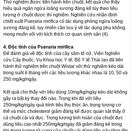
Thử nghiệm được tiến hành trên chuột, kết quả cho thấy
hiệu quả ngăn ngừa loãng xương đáng kể tùy theo liều
lượng ở chuột được thí nghiệm. Nghiên cứu nhận định
chiết xuất Pueraria mirifica có tác dụng phòng ngừa loãng
xương đáng kể, tuy nhiên cần lưu ý về tác dụng phụ không
mong muốn vối với kích thích cơ quan sinh sản (4).
4. Độc tính của Pueraria mirifica
Để đánh giá về độc tính của cây sâm tố nữ, Viện Nghiên
cứu Cây thuốc, Vụ Khoa học Y tế, Bộ Y tế Thái lan đã tiến
hành thử nghiệm trên chuột Wistar với thử nghiệm kéo dài
trong suốt 6 tháng với các liều lượng khác nhau là 10, 50 và
250 mg/kg/ngày.
Kết quả cho thấy với liều dùng 10mg/kg/ngày kéo dài không
gây ra bất kỳ thay đổi nào. Trong khi đó với liều
250mg/kg/ngày quá trình tiêu thụ thức ăn, trọng lượng cơ
thể và mức cholesterol giảm đáng kể được quan sát thấy ở
cả chuột cái và đực. Trọng lượng tinh hoàn của chuột đực
dùng liều cao nhất 250mg/kg/ngày đã giảm đáng kể trong
khi trọng lượng tử cung của chuột cái dùng liều này tăng lên