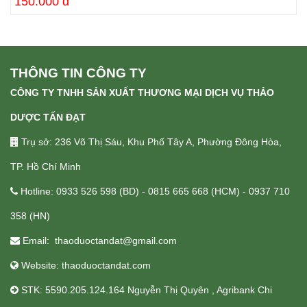
150.000 đ
THÔNG TIN CÔNG TY
CÔNG TY TNHH SẢN XUẤT THƯƠNG MẠI DỊCH VỤ THẢO
DƯỢC TẤN ĐẠT
Trụ sở: 236 Võ Thị Sáu, Khu Phố Tây A, Phường Đông Hòa,
TP. Hồ Chí Minh
Hotline: 0933 526 598 (BD) - 0815 665 668 (HCM) - 0937 710
358 (HN)
Email: thaoduoctandat@gmail.com
Website: thaoduoctandat.com
STK: 5590.205.124.164 Nguyễn Thị Quyên , Agribank Chi