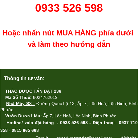
0933 526 598
Hoặc nhấn nút MUA H
ÀNG
phía
dưới
và làm theo hướng dẫn
Thông tin tư vấn:
THẢO DƯỢC TẤN ĐẠT 236
Mã Số Thuế:
8024762019
Nhà Máy SX
:
Đường Quốc Lộ 13, Ấp 7, Lộc Ho
à,
Lộc Ninh, Bình
Phước
Vườn Dược Liệu:
Ấp
7, L
ộc Ho
à
,
L
ộc Ninh, Bình Phước
Hotline/ zalo
đặt hàng
: 0933 526 598 -
Điện thoại
:
0937 710
358 - 0815 665 668