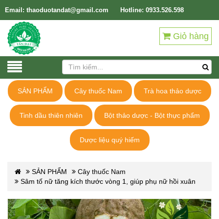
Email: thaoduotandat@gmail.com
Hotline: 0933.526.598
Giỏ hàng
SẢN PHẨM
Cây thuốc Nam
Trà hoa thảo dược
Tinh dầu thiên nhiên
Bột thảo dược - Bột thực phẩm
Dược liệu quý hiếm
SẢN PHẨM
Cây thuốc Nam
Sâm tố nữ tăng kích thước vòng 1, giúp phụ nữ hồi xuân