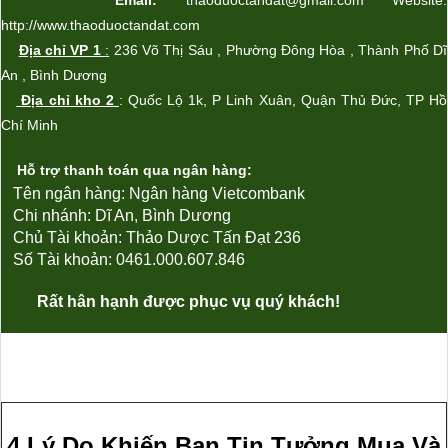
Email:
thaoduoctandat@gmail.com Website:
http://www.thaoduoctandat.com
Địa chỉ VP 1
:
236 Võ Thị Sáu , Phường Đông Hòa , Thành Phố Dĩ
An , Bình Dương
Địa chỉ kho 2
: Qu
ốc Lộ 1k
, P Linh Xu
ân,
Quận Th
ủ Đức
, TP Hồ
Chí Minh
Hỗ trợ thanh toán qua ngân hàng:
Tên ngân hàng: Ngân hàng Vietcombank
Chi nhánh: Dĩ An, Bình Dương
Chủ Tài khoản:
Thảo Dược Tấn Đạt 236
Số Tài khoản: 0461.000.607.846
Rất hân hạnh được phục vụ quý khách!
4 Lý Do Khiến Bạn Tin Tưởng Mua Và