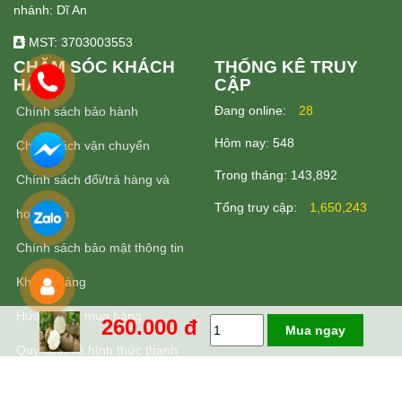
nhánh: Dĩ An
MST: 3703003553
CHĂM SÓC KHÁCH
THỐNG KÊ TRUY
HÀNG
CẬP
Ðang online:
28
Chính sách bảo hành
Hôm nay:
548
Chính sách vận chuyển
Trong tháng:
143,892
Chính sách đổi/trả hàng và
Tổng truy cập:
1,650,243
hoàn tiền
Chính sách bảo mật thông tin
Khách Hàng
Hướng dẫn mua hàng
260.000 đ
Mua ngay
Quy định và hình thức thanh
toán