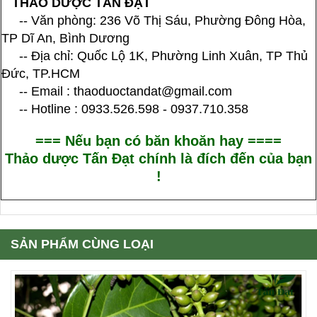
THẢO DƯỢC TẤN ĐẠT
-- Văn phòng: 236 Võ Thị Sáu, Phường Đông Hòa,
TP Dĩ An, Bình Dương
-- Địa chỉ: Quốc Lộ 1K, Phường Linh Xuân, TP Thủ
Đức, TP.HCM
-- Email : thaoduoctandat@gmail.com
-- Hotline : 0933.526.598 - 0937.710.358
=== Nếu bạn có băn khoăn hay ====
Thảo dược Tấn Đạt chính là đích đến của bạn
!
SẢN PHẨM CÙNG LOẠI