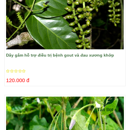
​Dây gắm hỗ trợ điều trị bệnh gout và đau xương khớp
120.000 đ