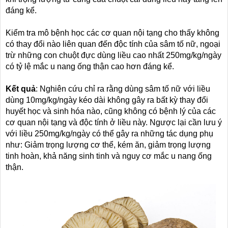
đáng kể.
Kiểm tra mô bệnh học các cơ quan nội tạng cho thấy không
có thay đổi nào liên quan đến độc tính của sâm tố nữ, ngoại
trừ những con chuột đực dùng liều cao nhất 250mg/kg/ngày
có tỷ lệ mắc u nang ống thận cao hơn đáng kể.
Kết quả
: Nghiên cứu chỉ ra rằng dùng sâm tố nữ với liều
dùng 10mg/kg/ngày kéo dài không gây ra bất kỳ thay đổi
huyết học và sinh hóa nào, cũng không có bệnh lý của các
cơ quan nội tạng và độc tính ở liều này. Ngược lại cần lưu ý
với liều 250mg/kg/ngày có thể gây ra những tác dụng phụ
như: Giảm trọng lượng cơ thể, kém ăn, giảm trọng lượng
tinh hoàn, khả năng sinh tinh và nguy cơ mắc u nang ống
thận.