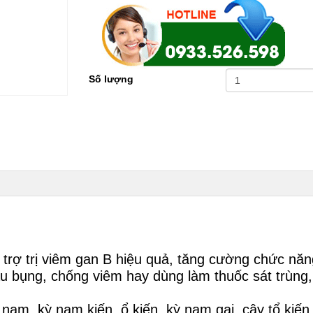
Số lượng
hỗ trợ trị viêm gan B hiệu quả, tăng cường chức nă
au bụng, chống viêm hay dùng làm thuốc sát trùn
 nam, kỳ nam kiến, ổ kiến, kỳ nam gai, cây tổ kiế