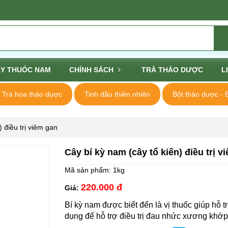
Y THUỐC NAM
CHÍNH SÁCH
TRÀ THẢO DƯỢC
L
Trà hoa thảo dược
Tinh dầu thiên nhiên
Bột thảo dược - 
 điều trị viêm gan
Cây bí kỳ nam (cây tổ kiến) điều trị v
Mã sản phẩm:
1kg
220.000 đ
Giá:
​Bí kỳ nam được biết đến là vị thuốc giúp hỗ 
dụng để hỗ trợ điều trị đau nhức xương khớp