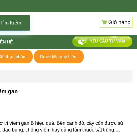
Giỏ hàng
Tìm Kiếm
IÊN HỆ
Bột thực phẩm
Dược liệu quý hiếm
iêm gan
trợ trị viêm gan B hiệu quả. Bên cạnh đó, cây còn được sử
, đau bụng, chống viêm hay dùng làm thuốc sát trùng,…