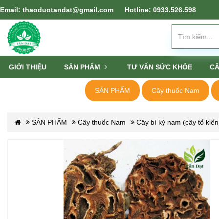
Email: thaoduotandat@gmail.com
Hotline: 0933.526.598
GIỚI THIỆU
SẢN PHẨM
TƯ VẤN SỨC KHỎE
CÂ
SẢN PHẨM
Cây thuốc Nam
SẢN PHẨM
Cây thuốc Nam
Cây bí kỳ nam (cây tổ kiến)