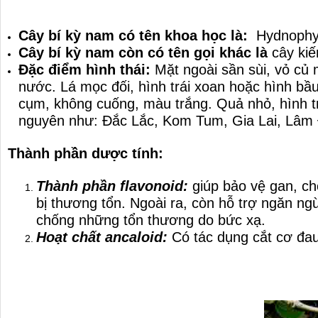
Cây bí kỳ nam có tên khoa học là:
Hydnophy
Cây bí kỳ nam còn có tên gọi khác là
cây kiế
Đặc điểm hình thái:
Mặt ngoài sần sùi, vỏ củ 
nước.
Lá mọc đối, hình trái xoan hoặc hình bầ
cụm, không cuống, màu trắng.
Quả nhỏ, hình t
nguyên như: Đắc Lắc, Kom Tum, Gia Lai, Lâm
Thành phần dược tính:
Thành phần flavonoid:
giúp bảo vệ gan, ch
bị thương tổn. Ngoài ra, còn hỗ trợ ngăn 
chống những tổn thương do bức xạ.
Hoạt chất ancaloid:
Có tác dụng cắt cơ đa