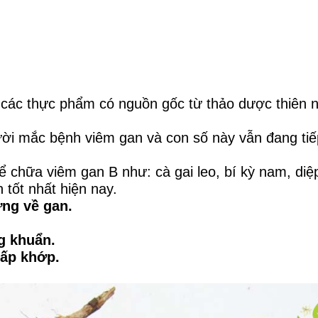
ác thực phẩm có nguồn gốc từ thảo dược thiên nhi
ười mắc bệnh viêm gan và con số này vẫn đang tiế
 chữa viêm gan B như: cà gai leo, bí kỳ nam, diệ
n tốt nhất hiện nay.
ứng về gan.
ng khuẩn.
hấp khớp.