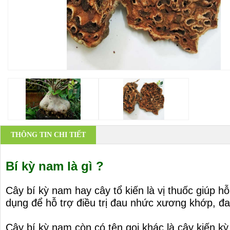
THÔNG TIN CHI TIẾT
Bí kỳ nam là gì ?
Cây bí kỳ nam hay cây tổ kiến là vị thuốc giúp 
dụng để hỗ trợ điều trị đau nhức xương khớp, đ
Cây bí kỳ nam còn có tên gọi khác là cây kiến kỳ