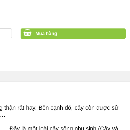
Mua hàng
ng thận rất hay. Bên cạnh đó, cây còn được sử
g,…
n….. Đây là một loài cây sống phụ sinh (Cây và